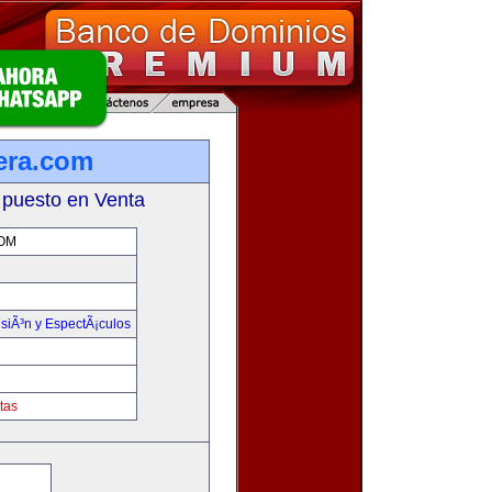
era.com
 puesto en Venta
OM
isiÃ³n y EspectÃ¡culos
tas