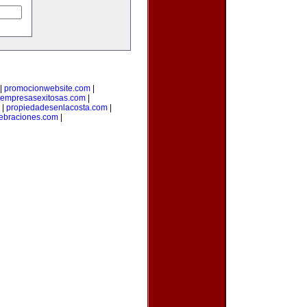
|
promocionwebsite.com
|
empresasexitosas.com
|
|
propiedadesenlacosta.com
|
ebraciones.com
|