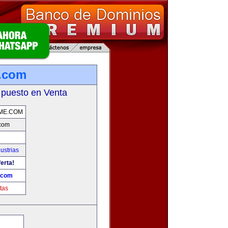
.com
 puesto en Venta
ME.COM
com
ustrias
erta!
.com
tas