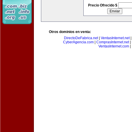
Precio Ofrecido $
Otros dominios en venta:
DirectoDeFabrica.net
|
VentasInternet.net
CyberAgencia.com
|
ComprasInternet.net
|
VentasInternet.com
|