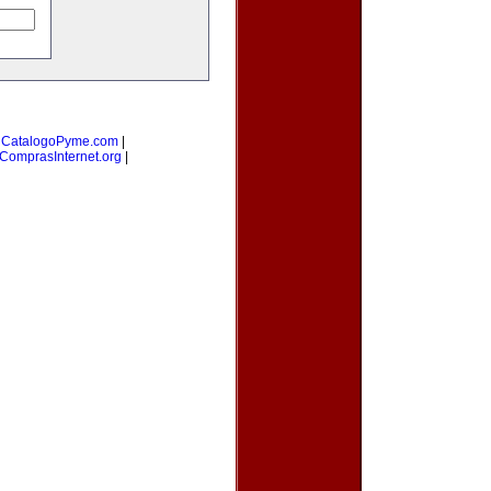
|
CatalogoPyme.com
|
ComprasInternet.org
|